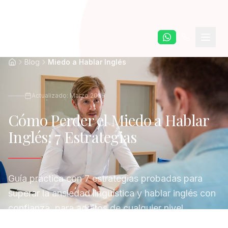
Saltar al contenido principal
Blog
Miedo a Hablar Inglés
Actualizado: Marzo 2026
Cómo Perder el Miedo a Hablar
Inglés: 7 Estrategias
Guía práctica con 7 estrategias probadas para
superar la ansiedad lingüística y hablar inglés con
confianza, para adultos de cualquier nivel.