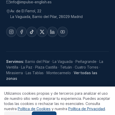
info@impulse-english.es
Av. de El Ferrol, 22
La Vaguada, Barrio del Pilar, 28029 Madrid
Servimos:
Barrio del Pilar
·
La Vaguada
·
Peñagrande
·
La
Ventilla
·
La Paz
·
Plaza Castilla
·
Tetuán
·
Cuatro Torres
·
Mirasierra
·
Las Tablas
·
Montecarmelo
·
Ver todas las
zonas
Utilizamos cookies propias y de terceros para analizar el uso
de nuestro sitio web y mejorar tu experiencia. Puedes aceptar
©
2026
IMPULSE ENGLISH ACADEMY
. TODOS LOS
DERECHOS RESERVADOS.
todas las cookies o rechazar las no esenciales. Consulta
AVISO LEGAL
POLÍTICA DE PRIVACIDAD
nuestra
Política de Cookies
y nuestra
Política de Privacidad
.
POLÍTICA DE COOKIES