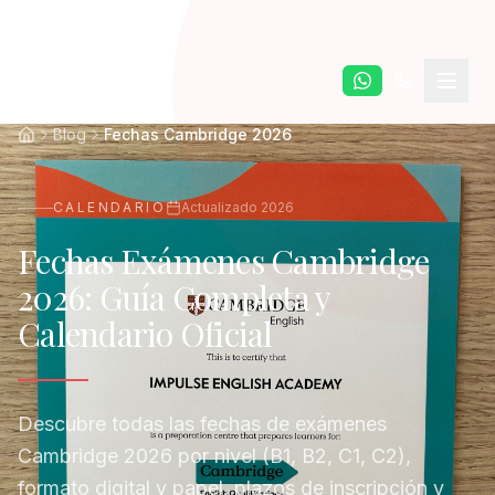
Saltar al contenido principal
Blog
Fechas Cambridge 2026
CALENDARIO
Actualizado 2026
Fechas Exámenes Cambridge
2026: Guía Completa y
Calendario Oficial
Descubre todas las fechas de exámenes
Cambridge 2026 por nivel (B1, B2, C1, C2),
formato digital y papel, plazos de inscripción y