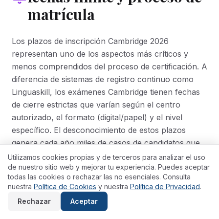
matrícula
Los plazos de inscripción Cambridge 2026
representan uno de los aspectos más críticos y
menos comprendidos del proceso de certificación. A
diferencia de sistemas de registro continuo como
Linguaskill, los exámenes Cambridge tienen fechas
de cierre estrictas que varían según el centro
autorizado, el formato (digital/papel) y el nivel
específico. El desconocimiento de estos plazos
genera cada año miles de casos de candidatos que
pierden convocatorias deseadas, viéndose obligados
Utilizamos cookies propias y de terceros para analizar el uso
de nuestro sitio web y mejorar tu experiencia. Puedes aceptar
a esperar meses adicionales o aceptar centros
todas las cookies o rechazar las no esenciales. Consulta
menos convenientes con plazas residuales.
nuestra
Política de Cookies
y nuestra
Política de Privacidad
.
Rechazar
Aceptar
Exámenes en papel