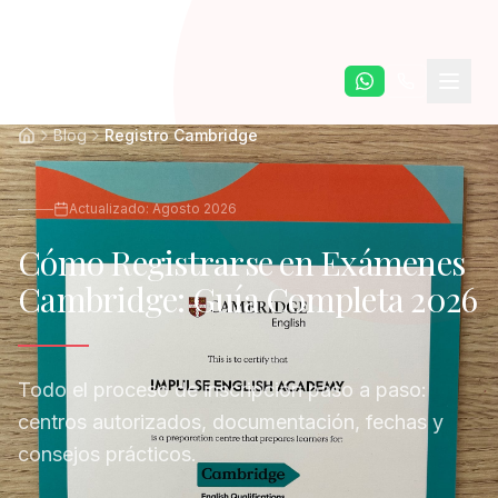
Saltar al contenido principal
Blog
Registro Cambridge
Actualizado: Agosto 2026
Cómo Registrarse en Exámenes
Cambridge: Guía Completa 2026
Todo el proceso de inscripción paso a paso:
centros autorizados, documentación, fechas y
consejos prácticos.