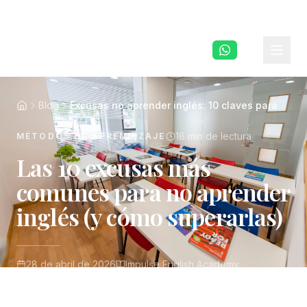
Saltar al contenido principal
Blog
Excusas no aprender inglés: 10 claves para
18 min
de lectura
MÉTODOS DE APRENDIZAJE
Las 10 excusas más
comunes para no aprender
inglés (y cómo superarlas)
28 de abril de 2026
Impulse English Academy