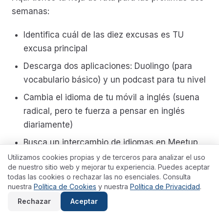
semanas:
Identifica cuál de las diez excusas es TU
excusa principal
Descarga dos aplicaciones: Duolingo (para
vocabulario básico) y un podcast para tu nivel
Cambia el idioma de tu móvil a inglés (suena
radical, pero te fuerza a pensar en inglés
diariamente)
Busca un intercambio de idiomas en Meetup
para el próximo fin de semana
Utilizamos cookies propias y de terceros para analizar el uso
de nuestro sitio web y mejorar tu experiencia. Puedes aceptar
todas las cookies o rechazar las no esenciales. Consulta
Dedica 15 minutos cada mañana a práctica
nuestra
Política de Cookies
y nuestra
Política de Privacidad
.
activa (escribir, hablar en voz alta, no solo
Rechazar
Aceptar
escuchar pasivamente)