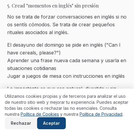
5. Cread "momentos en inglés" sin presión
No se trata de forzar conversaciones en inglés si no
os sentís cómodos. Se trata de crear pequeños
rituales asociados al inglés.
El desayuno del domingo se pide en inglés ("Can I
have cereals, please?")
Aprender una frase nueva cada semana y usarla en
situaciones cotidianas
Jugar a juegos de mesa con instrucciones en inglés
Lo importante es que sea natural, divertido y sin
corrección constante. El objetivo es uso, no
Utilizamos cookies propias y de terceros para analizar el uso
de nuestro sitio web y mejorar tu experiencia. Puedes aceptar
perfección.
todas las cookies o rechazar las no esenciales. Consulta
nuestra
Política de Cookies
y nuestra
Política de Privacidad
.
Rechazar
Aceptar