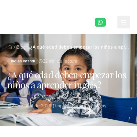
Saltar al contenido principal
Blog
¿A qué edad deben empezar los niños a aprender
22 min
de lectura
Inglés Infantil
¿A qué edad deben empezar los
niños a aprender inglés?
22 de abril de 2026
Impulse English Academy