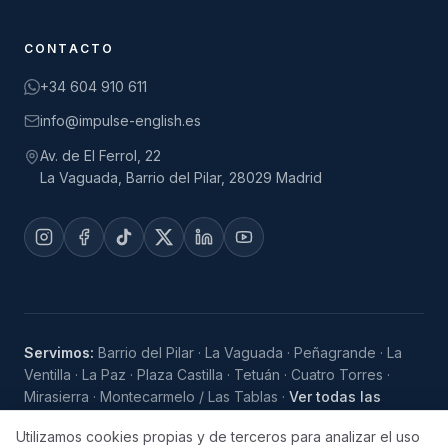
CONTACTO
+34 604 910 611
info@impulse-english.es
Av. de El Ferrol, 22
La Vaguada, Barrio del Pilar, 28029 Madrid
Servimos:
Barrio del Pilar
·
La Vaguada
·
Peñagrande
·
La
Ventilla
·
La Paz
·
Plaza Castilla
·
Tetuán
·
Cuatro Torres
·
Mirasierra
·
Montecarmelo / Las Tablas
·
Ver todas las
zonas
Utilizamos cookies propias y de terceros para analizar el uso