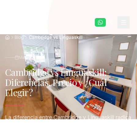
Saltar al contenido principal
Blog
Cambridge vs Linguaskill
Marzo 2026
Cambridge vs Linguaskill:
Diferencias, Precio y ¿Cuál
Elegir?
La diferencia entre Cambridge y Linguaskill radica
en formato y flexibilidad: Linguaskill es adaptativo
y modular con resultados rápidos, Cambridge