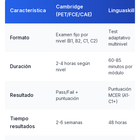
Cambridge
Característica
Linguaskill
(PET/FCE/CAE)
Test
Examen fijo por
Formato
adaptativo
nivel (B1, B2, C1, C2)
multinivel
60-85
2-4 horas según
Duración
minutos por
nivel
módulo
Puntuación
Pass/Fail +
Resultado
MCER (A1-
puntuación
C1+)
Tiempo
2-6 semanas
48 horas
resultados