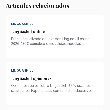
Artículos relacionados
LINGUASKILL
Linguaskill online
Precio actualizado del examen Linguaskill online
2026: 130€ completo o modalidad modular.
Descuentos universitarios, comparativa internacional
y costes de preparación en España.
LINGUASKILL
Linguaskill opiniones
Opiniones reales sobre Linguaskill: 87% usuarios
satisfechos. Experiencias con formato adaptativo,
modalidad online, corrección automatizada,
resultados en 48h y comparativa con otros
exámenes.